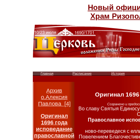
Новый официа
Храм Ризопо
Главная
Расписание
История
Архив
Оригинал 1696 
о.Алексия
Павлова [4]
Созранено и предо
Во славу Святыя Единос
С
Оригинал
Православное испов
1696 года
исповедание
ново-переведеся с елл
православной
Повелением Благочестиве