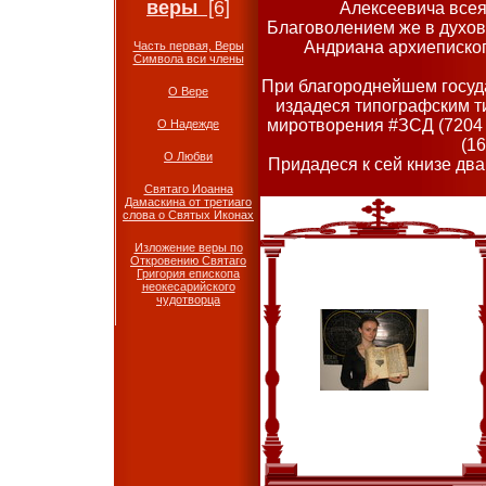
веры
[6]
Алексеевича всея
Благоволением же в духов
Андриана архиепископ
Часть первая, Веры
Символа вси члены
При благороднейшем госуд
О Вере
издадеся типографским т
миротворения #ЗСД (7204 
О Надежде
(16
О Любви
Придадеся к сей книзе дв
Святаго Иоанна
Дамаскина от третиаго
слова о Святых Иконах
Изложение веры по
Откровению Святаго
Григория епископа
неокесарийского
чудотворца