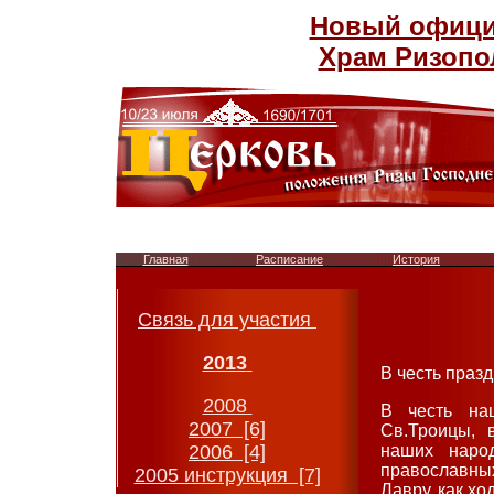
Новый официа
Храм Ризопо
Главная
Расписание
История
Связь для участия
2013
В честь праз
2008
В честь на
2007 [6]
Св.Троицы, 
2006 [4]
наших наро
православны
2005 инструкция [7]
Лавру, как хо