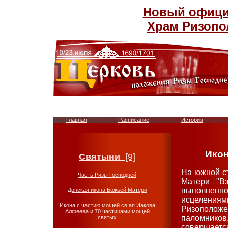
Новый официа
Храм Ризопо
Главная
Расписание
История
Икона
Святыни
[9]
На южной с
Часть Ризы Господней
Матери "Вз
выполненно
Донская икона Божьей Матери
исцелениями
Икона с частию мощей св.ап.Иакова
Ризоположе
Алфеева и 70 частицами мощей
паломнико
святых
совершается