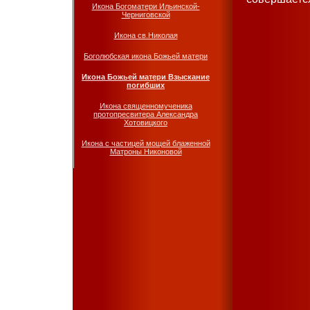
Икона Богоматери Ильинской-
Черниговской
Икона св.Николая
Боголюбская икона Божьей матери
Икона Божьей матери Взыскание
погибших
Икона священномученика
протопресвитера Александра
Хотовицкого
Икона c частицей мощей блаженной
Матроны Никоновой