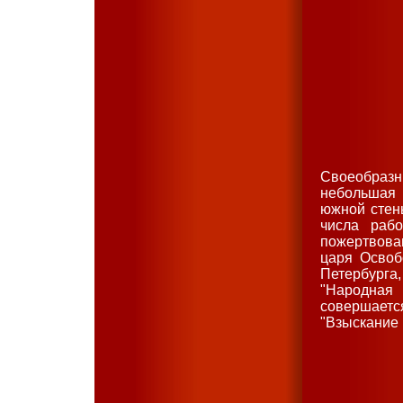
Своеобраз
небольшая 
южной стены
числа раб
пожертвова
царя Освоб
Петербурга
"Народная
совершает
"Взыскание 