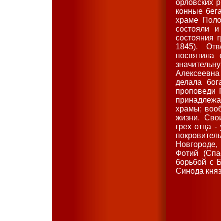
орловских 
конные бег
храме Поло
состояли и
состояния 
1845). От
посвятила 
значительн
Алексеевна
делала бог
проповеди 
принадлеж
храмы; вооб
жизни. Сво
грех отца -
покровите
Новгороде,
Фотий (Спа
борьбой с 
Синода княз