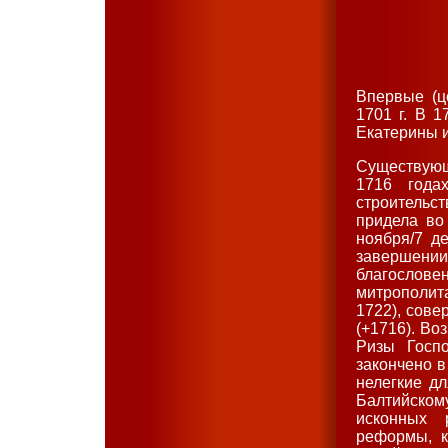
Впервые (ц
1701 г. В 1
Екатерины и
Существующ
1716 года
строительс
придела во
ноября/7 д
завершении 
благослов
митрополит
1722), сов
(+1716). Во
Ризы Госп
закончено в
нелегкие д
Балтийско
исконных 
реформы, к