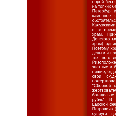
порой бесп
на топких б
Петербург, 
каменное 
обстоятел
Калужскими
в те време
храм. При
Донского м
храм) одни
Поэтому хр
деньги и по
тех, кого 
Ризоположен
знатные и б
нищие, отда
свои скуд
пожертвов
"Сборной к
жертвовател
богадельне
рубль". В
царской фа
Петровича (
супруги ц