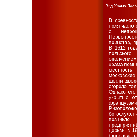
Вид Храма Полож
В древност
поля часто 
с непрош
Первопресто
воинства, 
В 1612 год
польского
ополчением
храма помня
местность
московские 
шести двор
сгорело то
Однако его
укрытые от
француз
Ризоположе
богослужен
возникло
предприяти
церкви в 1
(впоследств