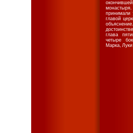
окончившей
монастыря.
принимали 
главой церк
объяснени
достоинств
глава пяти
четыре бок
Марка, Луки