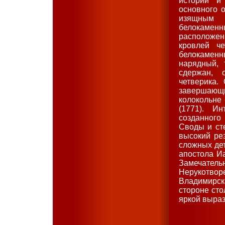
истории и
основного 
изящным 
белокаменн
расположен
кровлей ч
белокамен
нарядный, 
сдержан, 
четверика.
завершающи
колокольне 
(1771). Ин
созданного
Своды и ст
высокий ре
сложных де
апостола И
Замечатель
Нерукотвор
Владимирск
стороне сто
яркой выраз