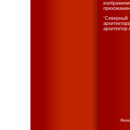
изображен
прихожанино
"Северный 
архитектора
архитектор А
Икон