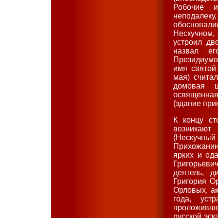
Робочие и
неподалеку
обосновал
Нескучном, 
устроил дв
назвал ег
Президиумо
имя святой
мая) счита
домовая ц
освященная
(здание при
К концу ст
возникают
(Нескучный
Прихожанин
ярких и од
Григорьевич
деятель, д
Григория Ор
Орловых, а
года, уст
проложившег
русской эск