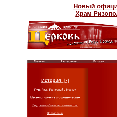
Новый официа
Храм Ризопо
Главная
Расписание
История
М
История
[7]
Путь Ризы Господней в Москву
Местоположение и строительство
Внутренее убранство и иконостас
Колокольня