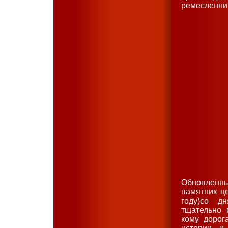
ремесленник
Обновленны
памятник це
году)со д
тщательно 
кому дорог