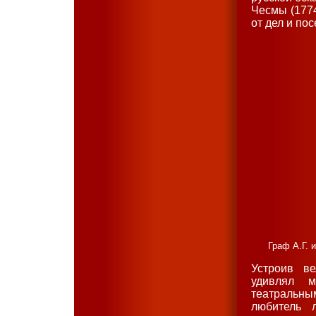
Чесмы (1774
от дел и по
Граф А.Г. 
Устроив в
удивлял м
театральны
любитель 