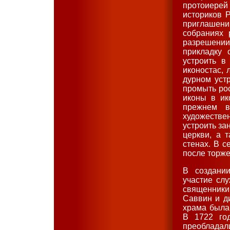
протоиере
историков Р
приглашени
собраниях
разрешении
прикладку 
устроить в
иконостас,
дурном уст
промыть рос
иконы в ик
прежнем в
художеств
устроить за
церкви, а 
стенах. В с
после торже
В создани
участие слу
священники
Саввин и ди
храма была
В 1722 го
преобладал