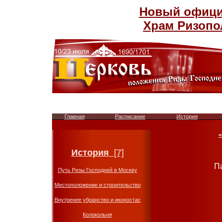
Новый официа
Храм Ризопо
Главная
Расписание
История
<
История
[7]
Па
Путь Ризы Господней в Москву
Местоположение и строительство
Внутренее убранство и иконостас
Колокольня