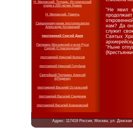
Н. Миловский. Тетрадь: Исторический
очерк к 200-летию Храма
"Не явил 
Н. Миловский. Память
продолжает 
откровенно
Священномученик протопресвитер
нам? Да он
Александр Хотовицкий
служит сво
протоиерей Сергий Даев
Святых Хри
архиерейск
Патриарх Московский и всея Руси
"Ныне отпу
Сергий (Страгородский)
(Крестъянки
протоиерей Николай Колосов
протоиерей Николай Голубцов
Святейший Патриарх Алексий
II(Ридигер)
протоиерей Василий Остальский
протоиерей Василий Свиденюк
протоиерей Василий Бланковский
Адрес: 117419 Россия, Москва, ул. Донская 