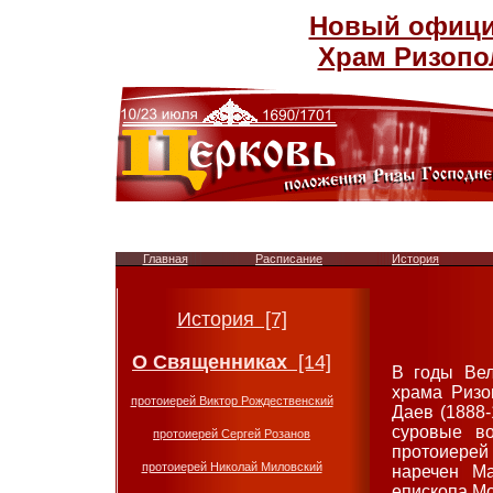
Новый официа
Храм Ризопо
Главная
Расписание
История
История [7]
О Священниках
[14]
В годы Вел
храма Ризо
протоиерей Виктор Рождественский
Даев (1888-
суровые в
протоиерей Сергей Розанов
протоиерей
протоиерей Николай Миловский
наречен М
епископа Мо